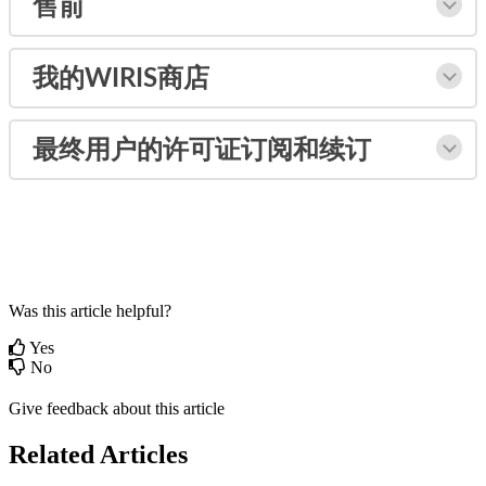
售
前
我
的
WIRIS
商
店
最
终
用
户
的
许
可
证
订
阅
和
续
订
Was this article helpful?
Yes
No
Give feedback about this article
Related Articles