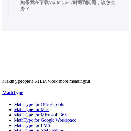
如果我在下载MathType 7时遇到问题，该怎么
办？
Making people’s STEM work more meaningful
MathType
MathType for Office Tools
MathType for Mac
MathType for Microsoft 365
MathType for Google Workspace
MathType for LMS
MathType for XML Editors